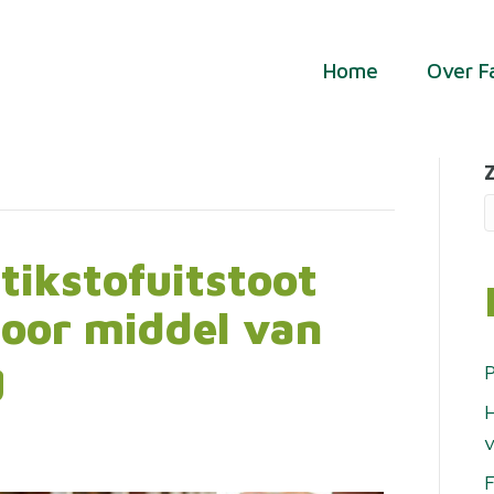
Home
Over F
stikstofuitstoot
oor middel van
g
P
H
v
F