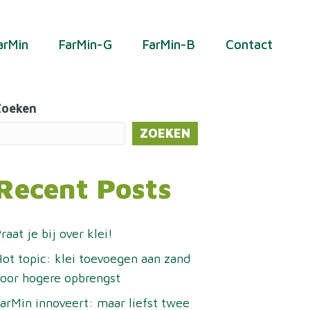
arMin
FarMin-G
FarMin-B
Contact
Zoeken
ZOEKEN
Recent Posts
raat je bij over klei!
ot topic: klei toevoegen aan zand
oor hogere opbrengst
arMin innoveert: maar liefst twee