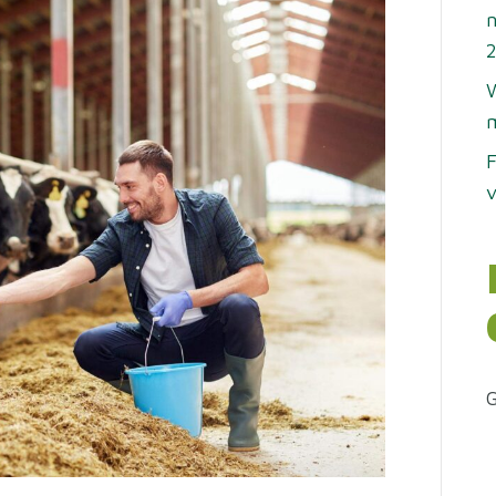
n
W
m
F
v
G