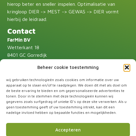
hierop beter en sneller inspelen. Optimalisatie van
kringloop DIER -> MEST -> GEWAS -> DIER vormt
hierbij de leidraad.
Contact
FarMin BV
Wetterkant 18
8401 GC Gorredijk
T:
085-87 71 607
Beheer cookie toestemming
Andries Huisman:
06-55 30 30 59
info@farmin.nl
wij gebruiken technologieën zoals cookies om informatie over uw
apparaat op te slaan en/of te raadplegen. We doen dit met als doel om
Volg ons
de beste ervaring te bieden en om gepersonaliseerde advertenties te
tonen. Door in te stemmen met deze technologieën kunnen wij
gegevens zoals surfgedrag of unieke ID's op deze site verwerken. Als u
geen toestemming geeft of uw toestemming intrekt, kan dit een
nadelige invloed hebben op bepaalde functies en mogelijkheden.
Partner
Accepteren