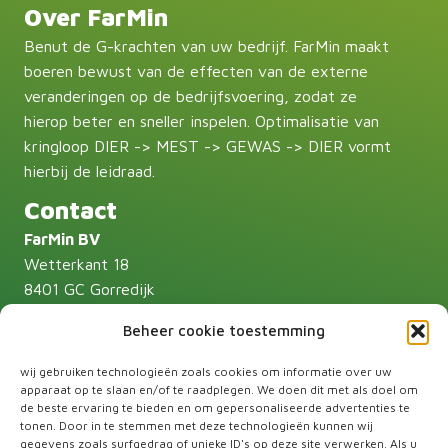
Over FarMin
Benut de G-krachten van uw bedrijf. FarMin maakt
boeren bewust van de effecten van de externe
veranderingen op de bedrijfsvoering, zodat ze
hierop beter en sneller inspelen. Optimalisatie van
kringloop DIER -> MEST -> GEWAS -> DIER vormt
hierbij de leidraad.
Contact
FarMin BV
Wetterkant 18
8401 GC Gorredijk
T:
085-87 71 607
Beheer cookie toestemming
Andries Huisman:
06-55 30 30 59
info@farmin.nl
wij gebruiken technologieën zoals cookies om informatie over uw
apparaat op te slaan en/of te raadplegen. We doen dit met als doel om
Volg ons
de beste ervaring te bieden en om gepersonaliseerde advertenties te
tonen. Door in te stemmen met deze technologieën kunnen wij
gegevens zoals surfgedrag of unieke ID's op deze site verwerken. Als u