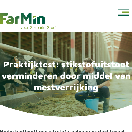
Praktijktest: stikstofuitstoot
verminderen door middel van
mestverrijking
Nederland heeft een stikstofprobleem: er slaat teveel