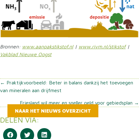
Bronnen:
www.aanpakstikstof.nl
|
www.rivm.nl/stikstof
|
V
akblad Nieuwe Oogst
Posts
← Praktijkvoorbeeld: Beter in balans dankzij het toevoegen
van mineralen aan drijfmest
navigation
Friesland wil meer en sneller geld voor gebiedsplan →
NAAR HET NIEUWS OVERZICHT
DELEN VIA: